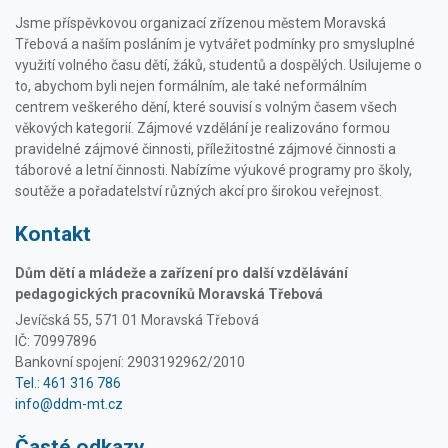
Jsme příspěvkovou organizací zřízenou městem Moravská
Třebová a naším posláním je vytvářet podmínky pro smysluplné
využití volného času dětí, žáků, studentů a dospělých. Usilujeme o
to, abychom byli nejen formálním, ale také neformálním
centrem veškerého dění, které souvisí s volným časem všech
věkových kategorií. Zájmové vzdělání je realizováno formou
pravidelné zájmové činnosti, příležitostné zájmové činnosti a
táborové a letní činnosti. Nabízíme výukové programy pro školy,
soutěže a pořadatelství různých akcí pro širokou veřejnost.
Kontakt
Dům dětí a mládeže a zařízení pro další vzdělávání
pedagogických pracovníků Moravská Třebová
Jevíčská 55, 571 01 Moravská Třebová
IČ: 70997896
Bankovní spojení: 2903192962/2010
Tel.: 461 316 786
info@ddm-mt.cz
Časté odkazy