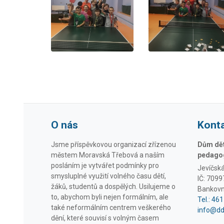
O nás
Kont
Jsme příspěvkovou organizací zřízenou
Dům dětí
městem Moravská Třebová a naším
pedagog
posláním je vytvářet podmínky pro
Jevíčsk
smysluplné využití volného času dětí,
IČ: 709
žáků, studentů a dospělých. Usilujeme o
Bankovn
to, abychom byli nejen formálním, ale
Tel.: 46
také neformálním centrem veškerého
info@d
dění, které souvisí s volným časem