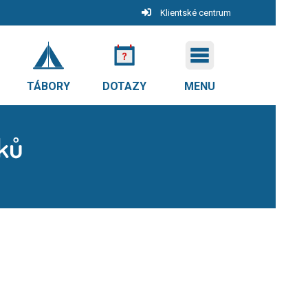
Klientské centrum
TÁBORY
DOTAZY
MENU
žků
ů