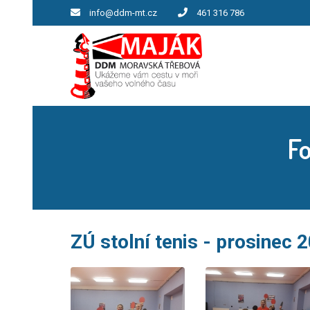
info@ddm-mt.cz
461 316 786
Fo
ZÚ stolní tenis - prosinec 