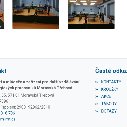
akt
Časté odka
 a mládeže a zařízení pro další vzdělávání
KONTAKTY
ických pracovníků Moravská Třebová
KROUŽKY
á 55, 571 01 Moravská Třebová
AKCE
97896
TÁBORY
í spojení: 2903192962/2010
DOTAZY
1 316 786
dm-mt.cz