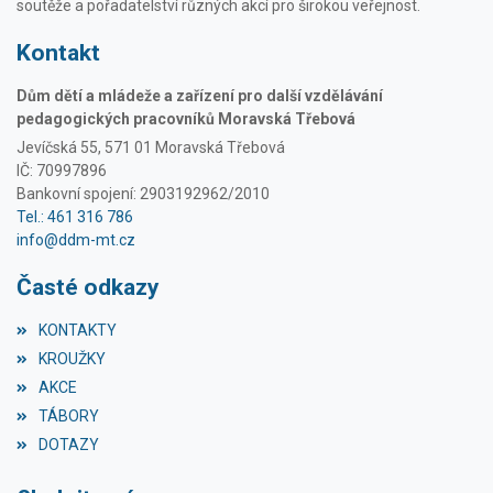
soutěže a pořadatelství různých akcí pro širokou veřejnost.
Kontakt
Dům dětí a mládeže a zařízení pro další vzdělávání
pedagogických pracovníků Moravská Třebová
Jevíčská 55, 571 01 Moravská Třebová
IČ: 70997896
Bankovní spojení: 2903192962/2010
Tel.: 461 316 786
info@ddm-mt.cz
Časté odkazy
KONTAKTY
KROUŽKY
AKCE
TÁBORY
DOTAZY