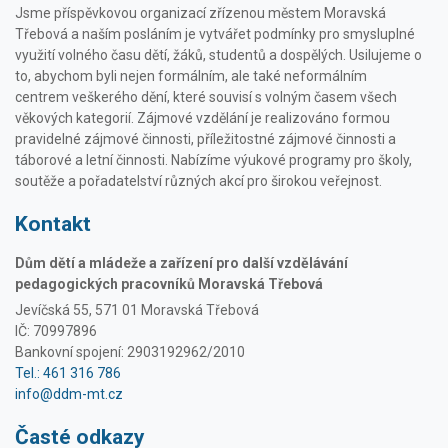
Jsme příspěvkovou organizací zřízenou městem Moravská
Třebová a naším posláním je vytvářet podmínky pro smysluplné
využití volného času dětí, žáků, studentů a dospělých. Usilujeme o
to, abychom byli nejen formálním, ale také neformálním
centrem veškerého dění, které souvisí s volným časem všech
věkových kategorií. Zájmové vzdělání je realizováno formou
pravidelné zájmové činnosti, příležitostné zájmové činnosti a
táborové a letní činnosti. Nabízíme výukové programy pro školy,
soutěže a pořadatelství různých akcí pro širokou veřejnost.
Kontakt
Dům dětí a mládeže a zařízení pro další vzdělávání
pedagogických pracovníků Moravská Třebová
Jevíčská 55, 571 01 Moravská Třebová
IČ: 70997896
Bankovní spojení: 2903192962/2010
Tel.: 461 316 786
info@ddm-mt.cz
Časté odkazy