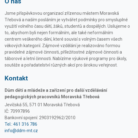
O nás
Jsme příspěvkovou organizací zřízenou městem Moravská
Třebová a naším posláním je vytvářet podmínky pro smysluplné
využití volného času dětí, žáků, studentů a dospělých. Usilujeme o
to, abychom byli nejen formálním, ale také neformálním
centrem veškerého dění, které souvisí s volným časem všech
věkových kategorií. Zájmové vzdělání je realizováno formou
pravidelné zájmové činnosti, příležitostné zájmové činnosti a
táborové a letní činnosti. Nabízíme výukové programy pro školy,
soutěže a pořadatelství různých akcí pro širokou veřejnost.
Kontakt
Dům dětí a mládeže a zařízení pro další vzdělávání
pedagogických pracovníků Moravská Třebová
Jevíčská 55, 571 01 Moravská Třebová
IČ: 70997896
Bankovní spojení: 2903192962/2010
Tel.: 461 316 786
info@ddm-mt.cz