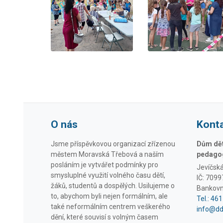
O nás
Kont
Jsme příspěvkovou organizací zřízenou
Dům dětí
městem Moravská Třebová a naším
pedagog
posláním je vytvářet podmínky pro
Jevíčsk
smysluplné využití volného času dětí,
IČ: 709
žáků, studentů a dospělých. Usilujeme o
Bankovn
to, abychom byli nejen formálním, ale
Tel.: 46
také neformálním centrem veškerého
info@d
dění, které souvisí s volným časem