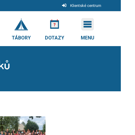
Klientské centrum
TÁBORY
DOTAZY
MENU
žků
ů