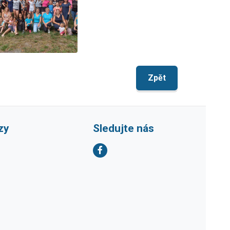
Zpět
zy
Sledujte nás