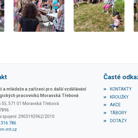
akt
Časté odka
 a mládeže a zařízení pro další vzdělávání
KONTAKTY
ických pracovníků Moravská Třebová
KROUŽKY
á 55, 571 01 Moravská Třebová
AKCE
97896
TÁBORY
í spojení: 2903192962/2010
DOTAZY
1 316 786
dm-mt.cz