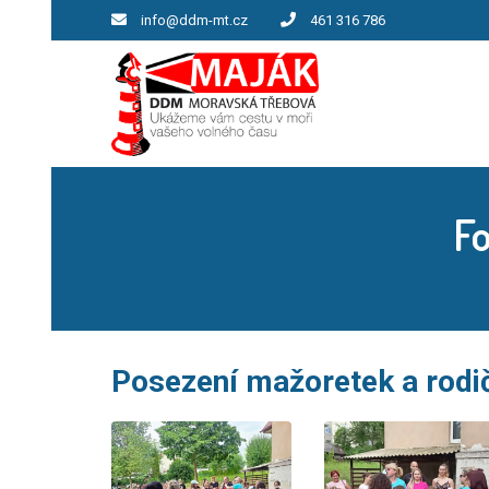
info@ddm-mt.cz
461 316 786
Fo
Posezení mažoretek a rodi