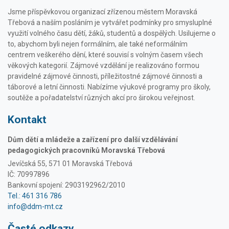
Jsme příspěvkovou organizací zřízenou městem Moravská
Třebová a naším posláním je vytvářet podmínky pro smysluplné
využití volného času dětí, žáků, studentů a dospělých. Usilujeme o
to, abychom byli nejen formálním, ale také neformálním
centrem veškerého dění, které souvisí s volným časem všech
věkových kategorií. Zájmové vzdělání je realizováno formou
pravidelné zájmové činnosti, příležitostné zájmové činnosti a
táborové a letní činnosti. Nabízíme výukové programy pro školy,
soutěže a pořadatelství různých akcí pro širokou veřejnost.
Kontakt
Dům dětí a mládeže a zařízení pro další vzdělávání
pedagogických pracovníků Moravská Třebová
Jevíčská 55, 571 01 Moravská Třebová
IČ: 70997896
Bankovní spojení: 2903192962/2010
Tel.: 461 316 786
info@ddm-mt.cz
Časté odkazy