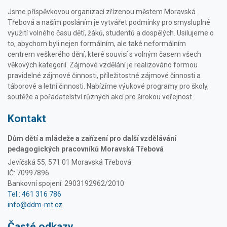
Jsme příspěvkovou organizací zřízenou městem Moravská
Třebová a naším posláním je vytvářet podmínky pro smysluplné
využití volného času dětí, žáků, studentů a dospělých. Usilujeme o
to, abychom byli nejen formálním, ale také neformálním
centrem veškerého dění, které souvisí s volným časem všech
věkových kategorií. Zájmové vzdělání je realizováno formou
pravidelné zájmové činnosti, příležitostné zájmové činnosti a
táborové a letní činnosti. Nabízíme výukové programy pro školy,
soutěže a pořadatelství různých akcí pro širokou veřejnost.
Kontakt
Dům dětí a mládeže a zařízení pro další vzdělávání
pedagogických pracovníků Moravská Třebová
Jevíčská 55, 571 01 Moravská Třebová
IČ: 70997896
Bankovní spojení: 2903192962/2010
Tel.: 461 316 786
info@ddm-mt.cz
Časté odkazy