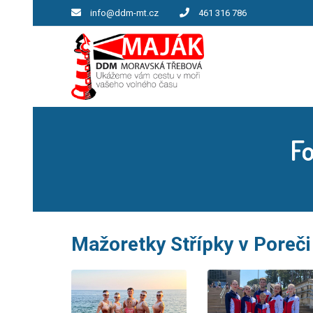
info@ddm-mt.cz
461 316 786
Fo
Mažoretky Střípky v Poreči