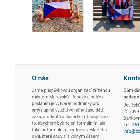
O nás
Kont
Jsme příspěvkovou organizací zřízenou
Dům dětí
městem Moravská Třebová a naším
pedagog
posláním je vytvářet podmínky pro
Jevíčsk
smysluplné využití volného času dětí,
IČ: 709
žáků, studentů a dospělých. Usilujeme o
Bankovn
to, abychom byli nejen formálním, ale
Tel.: 46
také neformálním centrem veškerého
info@d
dění, které souvisí s volným časem