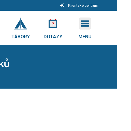
Klientské centrum
TÁBORY
DOTAZY
MENU
žků
ů