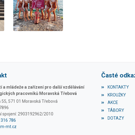
akt
Časté odka
 a mládeže a zařízení pro další vzdělávání
KONTAKTY
ických pracovníků Moravská Třebová
KROUŽKY
á 55, 571 01 Moravská Třebová
AKCE
97896
TÁBORY
í spojení: 2903192962/2010
DOTAZY
1 316 786
dm-mt.cz