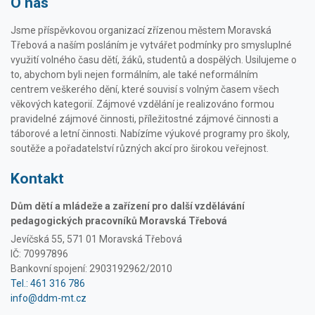
O nás
Jsme příspěvkovou organizací zřízenou městem Moravská
Třebová a naším posláním je vytvářet podmínky pro smysluplné
využití volného času dětí, žáků, studentů a dospělých. Usilujeme o
to, abychom byli nejen formálním, ale také neformálním
centrem veškerého dění, které souvisí s volným časem všech
věkových kategorií. Zájmové vzdělání je realizováno formou
pravidelné zájmové činnosti, příležitostné zájmové činnosti a
táborové a letní činnosti. Nabízíme výukové programy pro školy,
soutěže a pořadatelství různých akcí pro širokou veřejnost.
Kontakt
Dům dětí a mládeže a zařízení pro další vzdělávání
pedagogických pracovníků Moravská Třebová
Jevíčská 55, 571 01 Moravská Třebová
IČ: 70997896
Bankovní spojení: 2903192962/2010
Tel.: 461 316 786
info@ddm-mt.cz