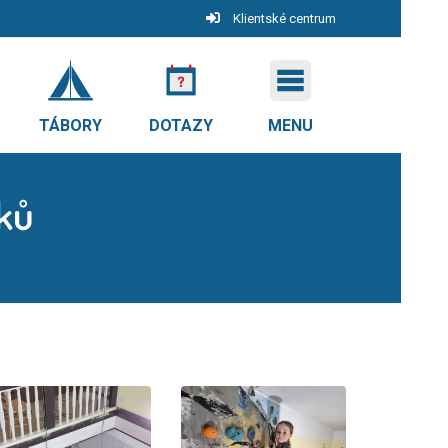
Klientské centrum
TÁBORY
DOTAZY
MENU
žků
ů