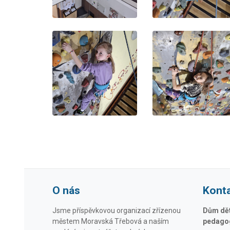
O nás
Kont
Jsme příspěvkovou organizací zřízenou
Dům dětí
městem Moravská Třebová a naším
pedagog