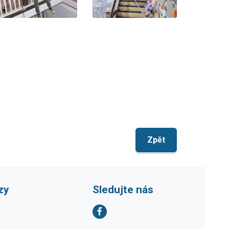
Zpět
zy
Sledujte nás