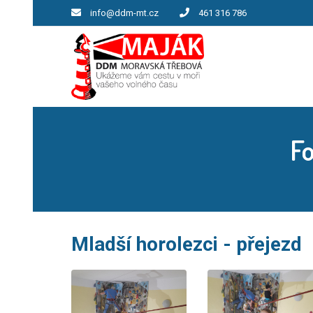
info@ddm-mt.cz
461 316 786
Fo
Mladší horolezci - přejezd