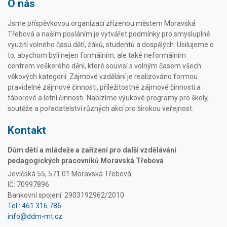
O nás
Jsme příspěvkovou organizací zřízenou městem Moravská
Třebová a naším posláním je vytvářet podmínky pro smysluplné
využití volného času dětí, žáků, studentů a dospělých. Usilujeme o
to, abychom byli nejen formálním, ale také neformálním
centrem veškerého dění, které souvisí s volným časem všech
věkových kategorií. Zájmové vzdělání je realizováno formou
pravidelné zájmové činnosti, příležitostné zájmové činnosti a
táborové a letní činnosti. Nabízíme výukové programy pro školy,
soutěže a pořadatelství různých akcí pro širokou veřejnost.
Kontakt
Dům dětí a mládeže a zařízení pro další vzdělávání
pedagogických pracovníků Moravská Třebová
Jevíčská 55, 571 01 Moravská Třebová
IČ: 70997896
Bankovní spojení: 2903192962/2010
Tel.: 461 316 786
info@ddm-mt.cz