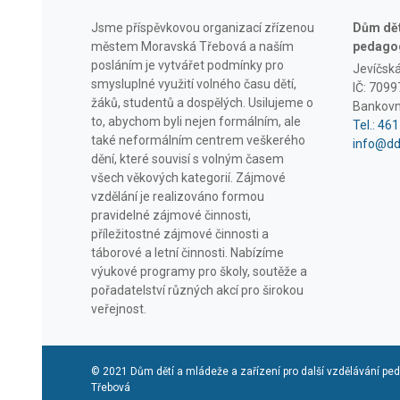
Jsme příspěvkovou organizací zřízenou
Dům dětí
městem Moravská Třebová a naším
pedagog
posláním je vytvářet podmínky pro
Jevíčsk
smysluplné využití volného času dětí,
IČ: 709
žáků, studentů a dospělých. Usilujeme o
Bankovn
to, abychom byli nejen formálním, ale
Tel.: 46
také neformálním centrem veškerého
info@d
dění, které souvisí s volným časem
všech věkových kategorií. Zájmové
vzdělání je realizováno formou
pravidelné zájmové činnosti,
příležitostné zájmové činnosti a
táborové a letní činnosti. Nabízíme
výukové programy pro školy, soutěže a
pořadatelství různých akcí pro širokou
veřejnost.
© 2021 Dům dětí a mládeže a zařízení pro další vzdělávání p
Třebová