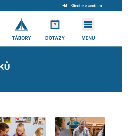
Klientské centrum
TÁBORY
DOTAZY
MENU
žků
ů