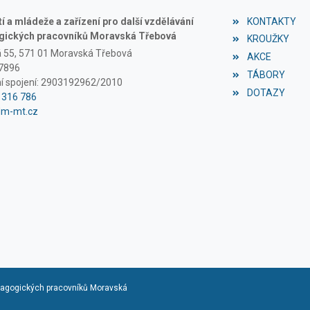
 a mládeže a zařízení pro další vzdělávání
KONTAKTY
ických pracovníků Moravská Třebová
KROUŽKY
á 55, 571 01 Moravská Třebová
AKCE
97896
TÁBORY
í spojení: 2903192962/2010
DOTAZY
1 316 786
dm-mt.cz
edagogických pracovníků Moravská