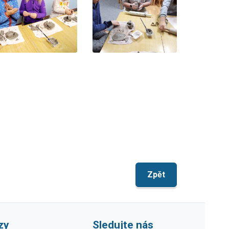
Zpět
zy
Sledujte nás