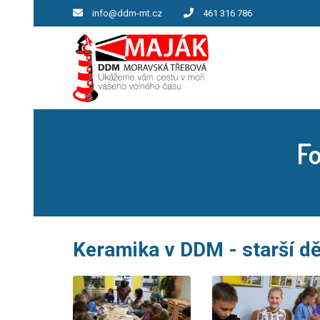
info@ddm-mt.cz
461 316 786
Fo
Keramika v DDM - starší dě