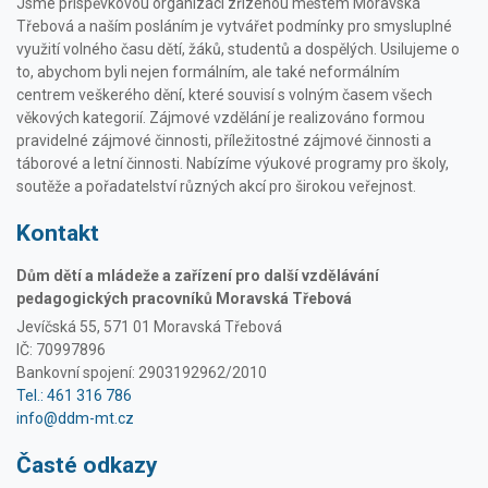
Jsme příspěvkovou organizací zřízenou městem Moravská
Třebová a naším posláním je vytvářet podmínky pro smysluplné
využití volného času dětí, žáků, studentů a dospělých. Usilujeme o
to, abychom byli nejen formálním, ale také neformálním
centrem veškerého dění, které souvisí s volným časem všech
věkových kategorií. Zájmové vzdělání je realizováno formou
pravidelné zájmové činnosti, příležitostné zájmové činnosti a
táborové a letní činnosti. Nabízíme výukové programy pro školy,
soutěže a pořadatelství různých akcí pro širokou veřejnost.
Kontakt
Dům dětí a mládeže a zařízení pro další vzdělávání
pedagogických pracovníků Moravská Třebová
Jevíčská 55, 571 01 Moravská Třebová
IČ: 70997896
Bankovní spojení: 2903192962/2010
Tel.: 461 316 786
info@ddm-mt.cz
Časté odkazy