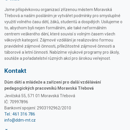
Jsme příspěvkovou organizací zřízenou městem Moravská
Třebová a naším posláním je vytvářet podmínky pro smysluplné
využití volného času dětí, žáků, studentů a dospělých. Usilujeme o
to, abychom byli nejen formálním, ale také neformálním
centrem veškerého dění, které souvisí s volným časem všech
věkových kategorií. Zájmové vzdělání je realizováno formou
pravidelné zájmové činnosti, příležitostné zájmové činnosti a
táborové a letní činnosti. Nabízíme výukové programy pro školy,
soutěže a pořadatelství různých akcí pro širokou veřejnost.
Kontakt
Dům dětí a mládeže a zařízení pro další vzdělávání
pedagogických pracovníků Moravská Třebová
Jevíčská 55, 571 01 Moravská Třebová
IČ: 70997896
Bankovní spojení: 2903192962/2010
Tel.: 461 316 786
info@ddm-mt.cz