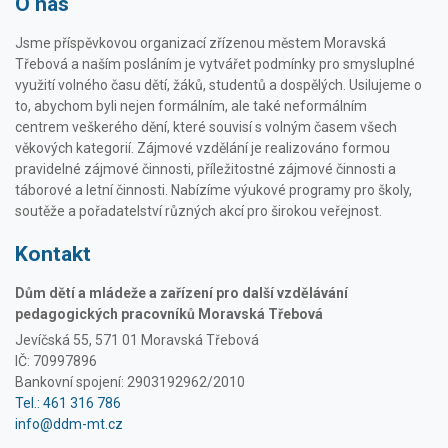
O nás
Jsme příspěvkovou organizací zřízenou městem Moravská
Třebová a naším posláním je vytvářet podmínky pro smysluplné
využití volného času dětí, žáků, studentů a dospělých. Usilujeme o
to, abychom byli nejen formálním, ale také neformálním
centrem veškerého dění, které souvisí s volným časem všech
věkových kategorií. Zájmové vzdělání je realizováno formou
pravidelné zájmové činnosti, příležitostné zájmové činnosti a
táborové a letní činnosti. Nabízíme výukové programy pro školy,
soutěže a pořadatelství různých akcí pro širokou veřejnost.
Kontakt
Dům dětí a mládeže a zařízení pro další vzdělávání
pedagogických pracovníků Moravská Třebová
Jevíčská 55, 571 01 Moravská Třebová
IČ: 70997896
Bankovní spojení: 2903192962/2010
Tel.: 461 316 786
info@ddm-mt.cz