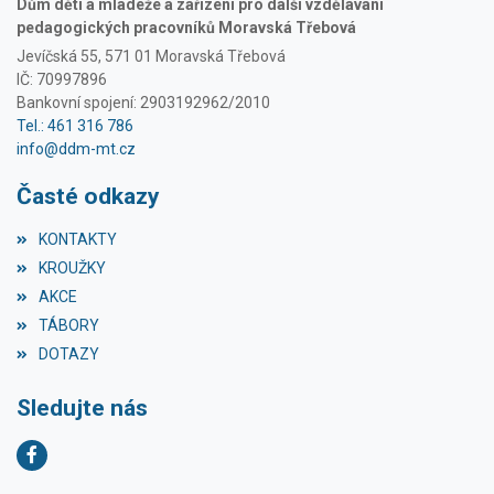
Dům dětí a mládeže a zařízení pro další vzdělávání
pedagogických pracovníků Moravská Třebová
Jevíčská 55, 571 01 Moravská Třebová
IČ: 70997896
Bankovní spojení: 2903192962/2010
Tel.: 461 316 786
info@ddm-mt.cz
Časté odkazy
KONTAKTY
KROUŽKY
AKCE
TÁBORY
DOTAZY
Sledujte nás