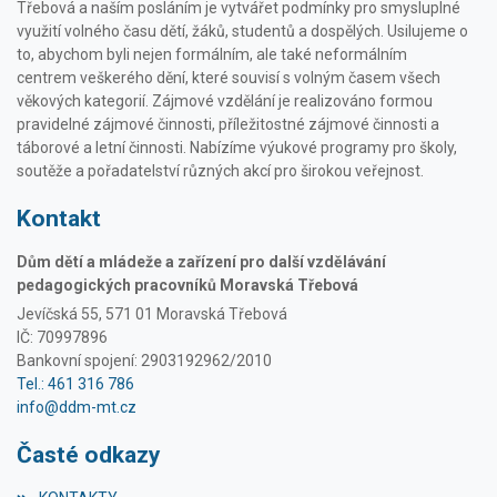
Třebová a naším posláním je vytvářet podmínky pro smysluplné
využití volného času dětí, žáků, studentů a dospělých. Usilujeme o
to, abychom byli nejen formálním, ale také neformálním
centrem veškerého dění, které souvisí s volným časem všech
věkových kategorií. Zájmové vzdělání je realizováno formou
pravidelné zájmové činnosti, příležitostné zájmové činnosti a
táborové a letní činnosti. Nabízíme výukové programy pro školy,
soutěže a pořadatelství různých akcí pro širokou veřejnost.
Kontakt
Dům dětí a mládeže a zařízení pro další vzdělávání
pedagogických pracovníků Moravská Třebová
Jevíčská 55, 571 01 Moravská Třebová
IČ: 70997896
Bankovní spojení: 2903192962/2010
Tel.: 461 316 786
info@ddm-mt.cz
Časté odkazy