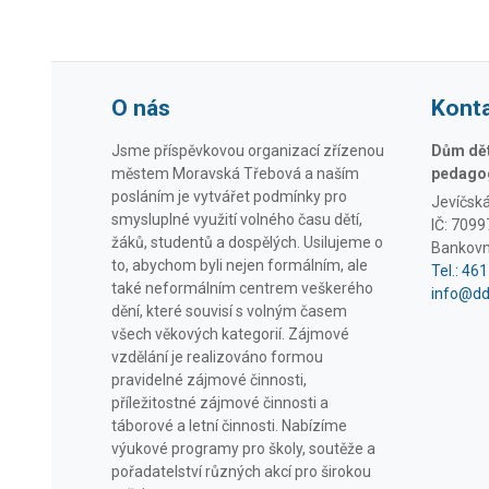
O nás
Kont
Jsme příspěvkovou organizací zřízenou
Dům dětí
městem Moravská Třebová a naším
pedagog
posláním je vytvářet podmínky pro
Jevíčsk
smysluplné využití volného času dětí,
IČ: 709
žáků, studentů a dospělých. Usilujeme o
Bankovn
to, abychom byli nejen formálním, ale
Tel.: 46
také neformálním centrem veškerého
info@d
dění, které souvisí s volným časem
všech věkových kategorií. Zájmové
vzdělání je realizováno formou
pravidelné zájmové činnosti,
příležitostné zájmové činnosti a
táborové a letní činnosti. Nabízíme
výukové programy pro školy, soutěže a
pořadatelství různých akcí pro širokou