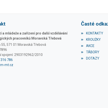
akt
Časté odka
 a mládeže a zařízení pro další vzdělávání
KONTAKTY
ických pracovníků Moravská Třebová
KROUŽKY
á 55, 571 01 Moravská Třebová
AKCE
97896
TÁBORY
í spojení: 2903192962/2010
DOTAZY
1 316 786
dm-mt.cz