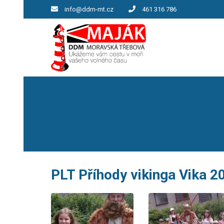
info@ddm-mt.cz
461 316 786
PLT Příhody vikinga Vika 2