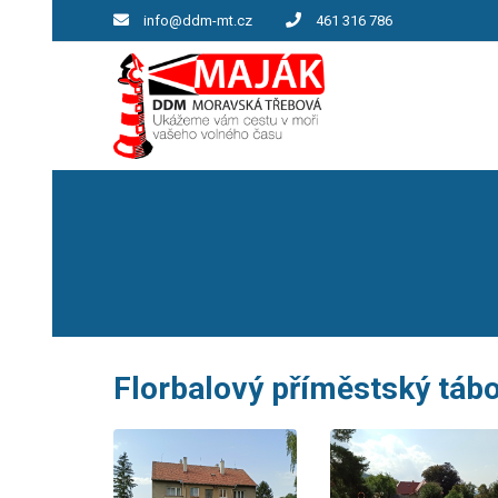
info@ddm-mt.cz
461 316 786
Florbalový příměstský táb