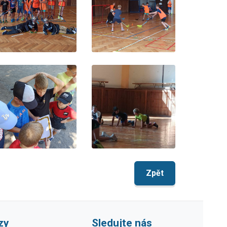
Zpět
zy
Sledujte nás