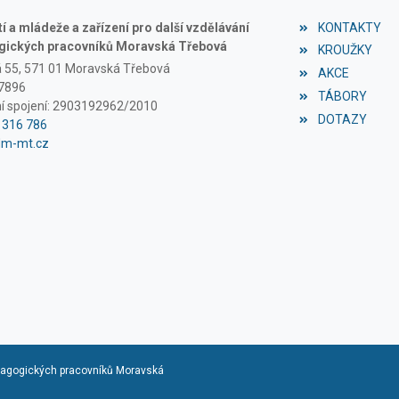
 a mládeže a zařízení pro další vzdělávání
KONTAKTY
ických pracovníků Moravská Třebová
KROUŽKY
á 55, 571 01 Moravská Třebová
AKCE
97896
TÁBORY
í spojení: 2903192962/2010
DOTAZY
1 316 786
dm-mt.cz
edagogických pracovníků Moravská