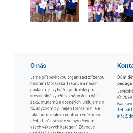
O nás
Kont
Jsme příspěvkovou organizací zřízenou
Dům dětí
městem Moravská Třebová a naším
pedagog
posláním je vytvářet podmínky pro
Jevíčsk
smysluplné využití volného času dětí,
IČ: 709
žáků, studentů a dospělých. Usilujeme o
Bankovn
to, abychom byli nejen formálním, ale
Tel.: 46
také neformálním centrem veškerého
info@d
dění, které souvisí s volným časem
všech věkových kategorií. Zájmové