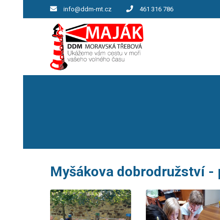
info@ddm-mt.cz
461 316 786
Myšákova dobrodružství - 