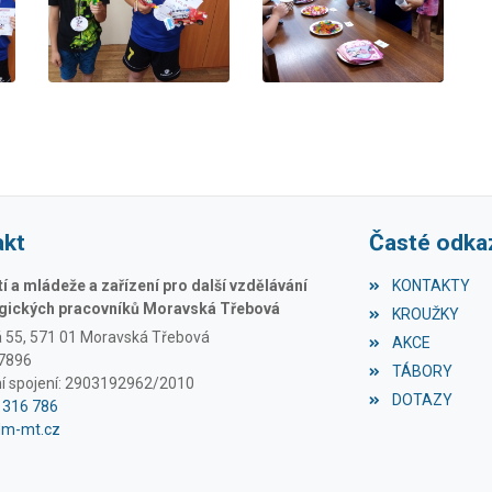
akt
Časté odka
 a mládeže a zařízení pro další vzdělávání
KONTAKTY
ických pracovníků Moravská Třebová
KROUŽKY
á 55, 571 01 Moravská Třebová
AKCE
97896
TÁBORY
í spojení: 2903192962/2010
DOTAZY
1 316 786
dm-mt.cz