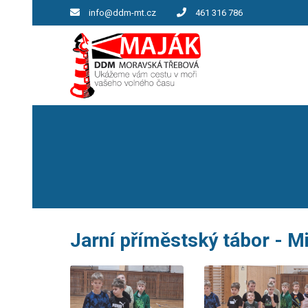
info@ddm-mt.cz
461 316 786
Jarní příměstský tábor - M