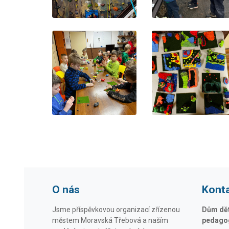
O nás
Kont
Jsme příspěvkovou organizací zřízenou
Dům dětí
městem Moravská Třebová a naším
pedagog