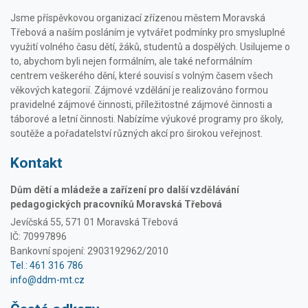
Jsme příspěvkovou organizací zřízenou městem Moravská
Třebová a naším posláním je vytvářet podmínky pro smysluplné
využití volného času dětí, žáků, studentů a dospělých. Usilujeme o
to, abychom byli nejen formálním, ale také neformálním
centrem veškerého dění, které souvisí s volným časem všech
věkových kategorií. Zájmové vzdělání je realizováno formou
pravidelné zájmové činnosti, příležitostné zájmové činnosti a
táborové a letní činnosti. Nabízíme výukové programy pro školy,
soutěže a pořadatelství různých akcí pro širokou veřejnost.
Kontakt
Dům dětí a mládeže a zařízení pro další vzdělávání
pedagogických pracovníků Moravská Třebová
Jevíčská 55, 571 01 Moravská Třebová
IČ: 70997896
Bankovní spojení: 2903192962/2010
Tel.: 461 316 786
info@ddm-mt.cz