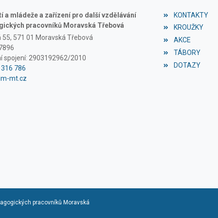
 a mládeže a zařízení pro další vzdělávání
KONTAKTY
ických pracovníků Moravská Třebová
KROUŽKY
á 55, 571 01 Moravská Třebová
AKCE
97896
TÁBORY
í spojení: 2903192962/2010
DOTAZY
1 316 786
dm-mt.cz
edagogických pracovníků Moravská