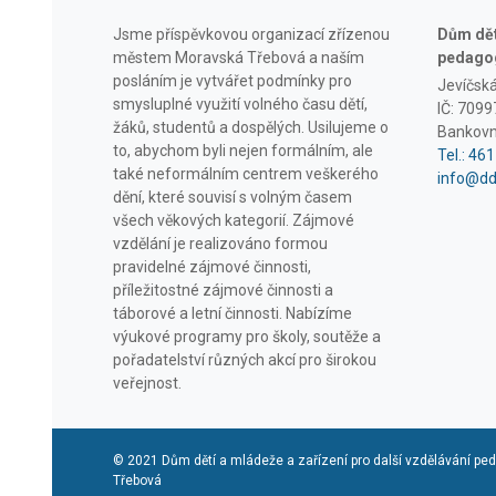
Jsme příspěvkovou organizací zřízenou
Dům dětí
městem Moravská Třebová a naším
pedagog
posláním je vytvářet podmínky pro
Jevíčsk
smysluplné využití volného času dětí,
IČ: 709
žáků, studentů a dospělých. Usilujeme o
Bankovn
to, abychom byli nejen formálním, ale
Tel.: 46
také neformálním centrem veškerého
info@d
dění, které souvisí s volným časem
všech věkových kategorií. Zájmové
vzdělání je realizováno formou
pravidelné zájmové činnosti,
příležitostné zájmové činnosti a
táborové a letní činnosti. Nabízíme
výukové programy pro školy, soutěže a
pořadatelství různých akcí pro širokou
veřejnost.
© 2021 Dům dětí a mládeže a zařízení pro další vzdělávání p
Třebová