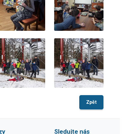
Zpět
zy
Sledujte nás