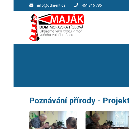
info@ddm-mt.cz
461 316 786
Poznávání přírody - Projek