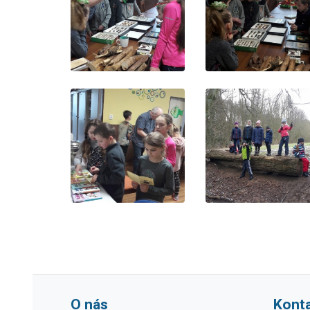
O nás
Kont