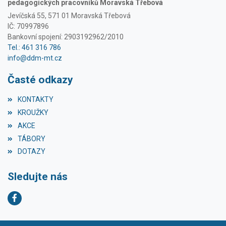
pedagogických pracovníků Moravská Třebová
Jevíčská 55, 571 01 Moravská Třebová
IČ: 70997896
Bankovní spojení: 2903192962/2010
Tel.: 461 316 786
info@ddm-mt.cz
Časté odkazy
KONTAKTY
KROUŽKY
AKCE
TÁBORY
DOTAZY
Sledujte nás