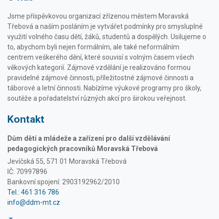
Jsme příspěvkovou organizací zřízenou městem Moravská
Třebová a naším posláním je vytvářet podmínky pro smysluplné
využití volného času dětí, žáků, studentů a dospělých. Usilujeme o
to, abychom byli nejen formálním, ale také neformálním
centrem veškerého dění, které souvisí s volným časem všech
věkových kategorií. Zájmové vzdělání je realizováno formou
pravidelné zájmové činnosti, příležitostné zájmové činnosti a
táborové a letní činnosti. Nabízíme výukové programy pro školy,
soutěže a pořadatelství různých akcí pro širokou veřejnost.
Kontakt
Dům dětí a mládeže a zařízení pro další vzdělávání
pedagogických pracovníků Moravská Třebová
Jevíčská 55, 571 01 Moravská Třebová
IČ: 70997896
Bankovní spojení: 2903192962/2010
Tel.: 461 316 786
info@ddm-mt.cz