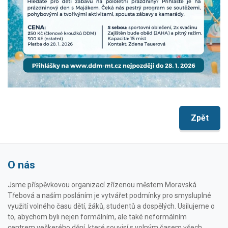
Zpět
O nás
Jsme příspěvkovou organizací zřízenou městem Moravská
Třebová a naším posláním je vytvářet podmínky pro smysluplné
využití volného času dětí, žáků, studentů a dospělých. Usilujeme o
to, abychom byli nejen formálním, ale také neformálním
centrem veškerého dění, které souvisí s volným časem všech