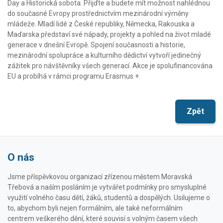
Day a Historická sobota. Přijďte a budete mít možnost nahlédnou
do současné Evropy prostřednictvím mezinárodní výměny
mládeže. Mladí lidé z České republiky, Německa, Rakouska a
Maďarska představí své nápady, projekty a pohled na život mladé
generace v dnešní Evropě. Spojení současnosti a historie,
mezinárodní spolupráce a kulturního dědictví vytvoří jedinečný
zážitek pro návštěvníky všech generací. Akce je spolufinancována
EU a probíhá v rámci programu Erasmus +.
Zpět
O nás
Jsme příspěvkovou organizací zřízenou městem Moravská
Třebová a naším posláním je vytvářet podmínky pro smysluplné
využití volného času dětí, žáků, studentů a dospělých. Usilujeme o
to, abychom byli nejen formálním, ale také neformálním
centrem veškerého dění, které souvisí s volným časem všech