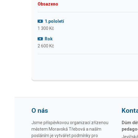
Obsazeno
1.pololetí
1 300 Kč
Rok
2 600 Kč
O nás
Kont
Jsme příspěvkovou organizací zřízenou
Dům dětí
městem Moravská Třebová a naším
pedagog
posláním je vytvářet podmínky pro
Jevíčsk