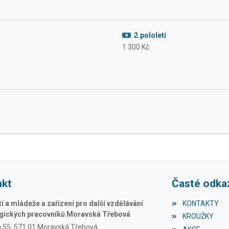
2.pololetí
1 300 Kč
akt
Časté odka
 a mládeže a zařízení pro další vzdělávání
KONTAKTY
ických pracovníků Moravská Třebová
KROUŽKY
á 55, 571 01 Moravská Třebová