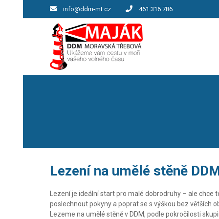
info@ddm-mt.cz
461 316 786
Lezení na umělé stěně DDM 
Lezení je ideální start pro malé dobrodruhy – ale chce 
poslechnout pokyny a poprat se s výškou bez větších o
Lezeme na umělé stěně v DDM, podle pokročilosti skupin