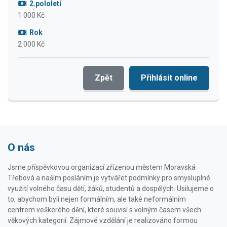
2.pololetí
1 000 Kč
Rok
2 000 Kč
Zpět
Přihlásit online
O nás
Jsme příspěvkovou organizací zřízenou městem Moravská
Třebová a naším posláním je vytvářet podmínky pro smysluplné
využití volného času dětí, žáků, studentů a dospělých. Usilujeme o
to, abychom byli nejen formálním, ale také neformálním
centrem veškerého dění, které souvisí s volným časem všech
věkových kategorií. Zájmové vzdělání je realizováno formou