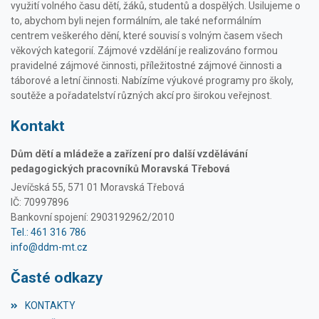
využití volného času dětí, žáků, studentů a dospělých. Usilujeme o
to, abychom byli nejen formálním, ale také neformálním
centrem veškerého dění, které souvisí s volným časem všech
věkových kategorií. Zájmové vzdělání je realizováno formou
pravidelné zájmové činnosti, příležitostné zájmové činnosti a
táborové a letní činnosti. Nabízíme výukové programy pro školy,
soutěže a pořadatelství různých akcí pro širokou veřejnost.
Kontakt
Dům dětí a mládeže a zařízení pro další vzdělávání
pedagogických pracovníků Moravská Třebová
Jevíčská 55, 571 01 Moravská Třebová
IČ: 70997896
Bankovní spojení: 2903192962/2010
Tel.: 461 316 786
info@ddm-mt.cz
Časté odkazy
KONTAKTY