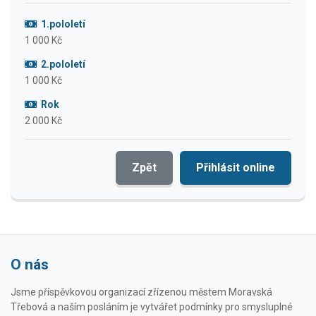
1.pololetí
1 000 Kč
2.pololetí
1 000 Kč
Rok
2 000 Kč
Zpět
Přihlásit online
O nás
Jsme příspěvkovou organizací zřízenou městem Moravská
Třebová a naším posláním je vytvářet podmínky pro smysluplné