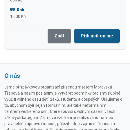
800 Kč
Rok
1 600 Kč
Zpět
Přihlásit online
O nás
Jsme příspěvkovou organizací zřízenou městem Moravská
Třebová a naším posláním je vytvářet podmínky pro smysluplné
využití volného času dětí, žáků, studentů a dospělých. Usilujeme o
to, abychom byli nejen formálním, ale také neformálním
centrem veškerého dění, které souvisí s volným časem všech
věkových kategorií. Zájmové vzdělání je realizováno formou
pravidelné zájmové činnosti, příležitostné zájmové činnosti a
táborové a letní činnosti. Nabízíme výukové programy pro školy,